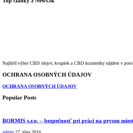
Top články z News.sk
Najširší výber CBD olejov, kvapiek a CBD kozmetiky nájdete v poro
OCHRANA OSOBNÝCH ÚDAJOV
OCHRANA OSOBNÝCH ÚDAJOV
Popular Posts
BORMIS s.r.o. – bezpečnosť pri práci na prvom miest
admin
27. júna 2016