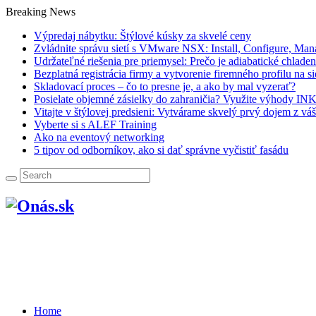
Breaking News
Výpredaj nábytku: Štýlové kúsky za skvelé ceny
Zvládnite správu sietí s VMware NSX: Install, Configure, Man
Udržateľné riešenia pre priemysel: Prečo je adiabatické chlad
Bezplatná registrácia firmy a vytvorenie firemného profilu na si
Skladovací proces – čo to presne je, a ako by mal vyzerať?
Posielate objemné zásielky do zahraničia? Využite výhody INK
Vitajte v štýlovej predsieni: Vytvárame skvelý prvý dojem z vá
Vyberte si s ALEF Training
Ako na eventový networking
5 tipov od odborníkov, ako si dať správne vyčistiť fasádu
Home