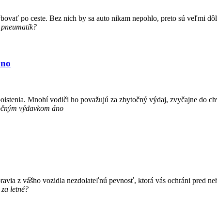
vať po ceste. Bez nich by sa auto nikam nepohlo, preto sú veľmi dôlež
ť pneumatík?
áno
stenia. Mnohí vodiči ho považujú za zbytočný výdaj, zvyčajne do chv
točným výdavkom áno
ravia z vášho vozidla nezdolateľnú pevnosť, ktorá vás ochráni pred neh
za letné?