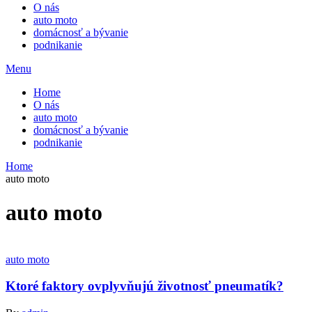
O nás
auto moto
domácnosť a bývanie
podnikanie
Menu
Home
O nás
auto moto
domácnosť a bývanie
podnikanie
Home
auto moto
auto moto
auto moto
Ktoré faktory ovplyvňujú životnosť pneumatík?