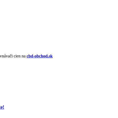
vnávači cien na
cbd-obchod.sk
e!