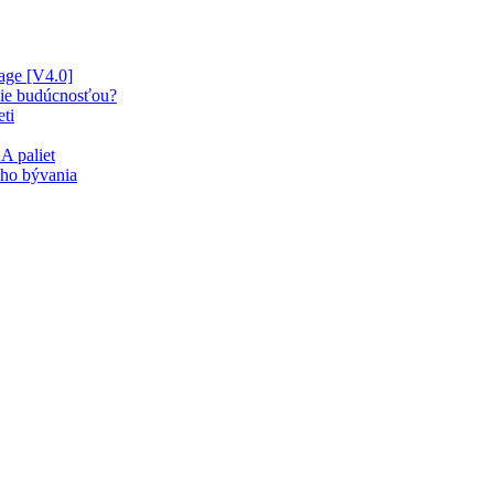
age [V4.0]
enie budúcnosťou?
eti
A paliet
šho bývania