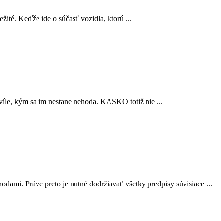
ité. Keďže ide o súčasť vozidla, ktorú ...
íle, kým sa im nestane nehoda. KASKO totiž nie ...
odami. Práve preto je nutné dodržiavať všetky predpisy súvisiace ...