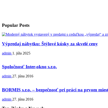
Popular Posts
Výpredaj nábytku: Štýlové kúsky za skvelé ceny
admin
1. júla 2025
Spoločnosť Inter-okno s.r.o.
admin
27. júna 2016
BORMIS s.r.o. – bezpečnosť pri práci na prvom miest
admin
27. júna 2016