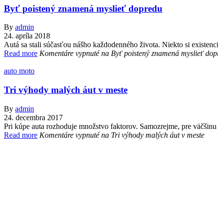
Byť poistený znamená myslieť dopredu
By
admin
24. apríla 2018
Autá sa stali súčasťou nášho každodenného života. Niekto si existenc
Read more
Komentáre vypnuté
na Byť poistený znamená myslieť dop
auto moto
Tri výhody malých áut v meste
By
admin
24. decembra 2017
Pri kúpe auta rozhoduje množstvo faktorov. Samozrejme, pre väčšinu z
Read more
Komentáre vypnuté
na Tri výhody malých áut v meste